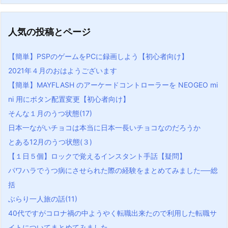
人気の投稿とページ
【簡単】PSPのゲームをPCに録画しよう【初心者向け】
2021年４月のおはようございます
【簡単】MAYFLASH のアーケードコントローラーを NEOGEO mi
ni 用にボタン配置変更【初心者向け】
そんな１月のうつ状態(17)
日本一ながいチョコは本当に日本一長いチョコなのだろうか
とある12月のうつ状態(３)
【１日５個】ロックで覚えるインスタント手話【疑問】
パワハラでうつ病にさせられた際の経験をまとめてみました──総
括
ぶらり一人旅の話(11)
40代ですがコロナ禍の中ようやく転職出来たので利用した転職サ
イトについてまとめてみました