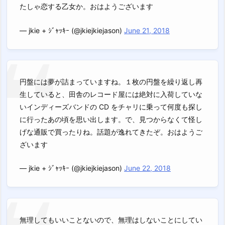
たしゃ恋する乙女か。おはようございます
— jkie + ｼﾞｬｯｷｰ (@jkiejkiejason)
June 21, 2018
円盤には夢が詰まっていますね。１枚の円盤を繰り返し再
生していると、田舎のレコード屋には絶対に入荷していな
いインディーズバンドの CD をチャリに乗って何度も探し
に行ったあの頃を思い出します。で、見つからなくて怪し
げな通販で買ったりね。話題が逸れてきたぞ。おはようご
ざいます
— jkie + ｼﾞｬｯｷｰ (@jkiejkiejason)
June 22, 2018
無理してもいいことないので、無理はしないことにしてい