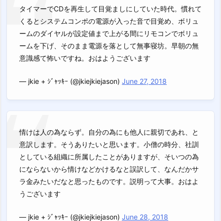
タイマーでCDを再生して目覚ましにしていた時代。慣れて
くるとシステムコンポの電源が入った音で目覚め、ボリュ
ームのダイヤルが設定値まで上がる間にリモコンでボリュ
ームを下げ、そのまま電源を落として無事寝坊。早朝の無
意識感て怖いですね。おはようございます
— jkie + ｼﾞｬｯｷｰ (@jkiejkiejason)
June 27, 2018
情けは人の為ならず。自分の為にも他人に親切であれ、と
意訳します。そうありたいと思います。小僧の時分、社訓
としている組織に所属したことがありますが、そいつの為
にならないから情けなどかけるなと誤訳して、なんだかサ
ラ金みたいだなと思ったものです。説明って大事。おはよ
うございます
— jkie + ｼﾞｬｯｷｰ (@jkiejkiejason)
June 28, 2018