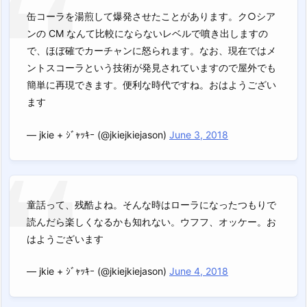
缶コーラを湯煎して爆発させたことがあります。ク○シア
ンの CM なんて比較にならないレベルで噴き出しますの
で、ほぼ確でカーチャンに怒られます。なお、現在ではメ
ントスコーラという技術が発見されていますので屋外でも
簡単に再現できます。便利な時代ですね。おはようござい
ます
— jkie + ｼﾞｬｯｷｰ (@jkiejkiejason)
June 3, 2018
童話って、残酷よね。そんな時はローラになったつもりで
読んだら楽しくなるかも知れない。ウフフ、オッケー。お
はようございます
— jkie + ｼﾞｬｯｷｰ (@jkiejkiejason)
June 4, 2018