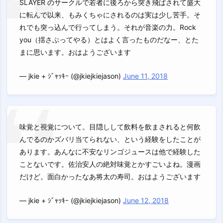
SLAYER のサークルで若者に後ろから突き飛ばされて盛大
に転んで以来、もみくちゃにされるのは実は少し苦手。そ
れでも突っ込んで行ってしまう。それが音楽の力。Rock
you（揺さぶってやる）とはよく言ったものだなー、とた
まに思います。おはようございます
— jkie + ｼﾞｬｯｷｰ (@jkiejkiejason)
June 11, 2018
味覚と視覚について。目隠しして飲料を飲まされると何飲
んでるのかズバリ当てられない、という経験をしたことが
あります。あんなに不安なリンゴジュースは他で経験した
ことないです。佐治安人の絶対味覚とかすごいよね。漫画
だけど。面白かったなあ将太の寿司。おはようございます
— jkie + ｼﾞｬｯｷｰ (@jkiejkiejason)
June 12, 2018