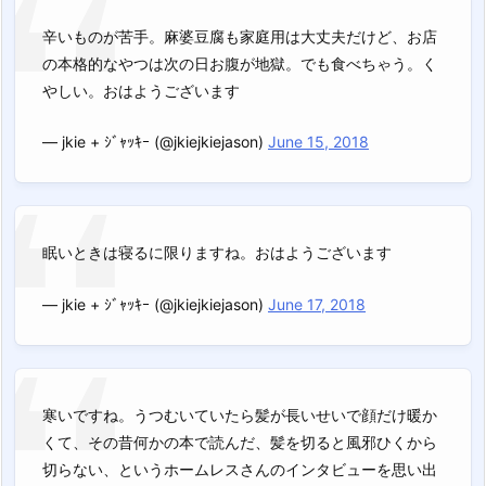
辛いものが苦手。麻婆豆腐も家庭用は大丈夫だけど、お店
の本格的なやつは次の日お腹が地獄。でも食べちゃう。く
やしい。おはようございます
— jkie + ｼﾞｬｯｷｰ (@jkiejkiejason)
June 15, 2018
眠いときは寝るに限りますね。おはようございます
— jkie + ｼﾞｬｯｷｰ (@jkiejkiejason)
June 17, 2018
寒いですね。うつむいていたら髪が長いせいで顔だけ暖か
くて、その昔何かの本で読んだ、髪を切ると風邪ひくから
切らない、というホームレスさんのインタビューを思い出