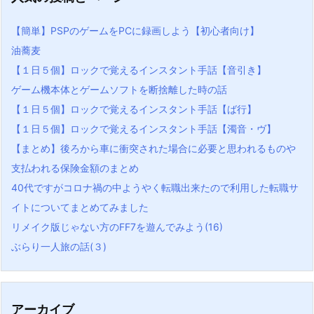
【簡単】PSPのゲームをPCに録画しよう【初心者向け】
油蕎麦
【１日５個】ロックで覚えるインスタント手話【音引き】
ゲーム機本体とゲームソフトを断捨離した時の話
【１日５個】ロックで覚えるインスタント手話【ば行】
【１日５個】ロックで覚えるインスタント手話【濁音・ヴ】
【まとめ】後ろから車に衝突された場合に必要と思われるものや
支払われる保険金額のまとめ
40代ですがコロナ禍の中ようやく転職出来たので利用した転職サ
イトについてまとめてみました
リメイク版じゃない方のFF7を遊んでみよう(16)
ぶらり一人旅の話(３)
アーカイブ