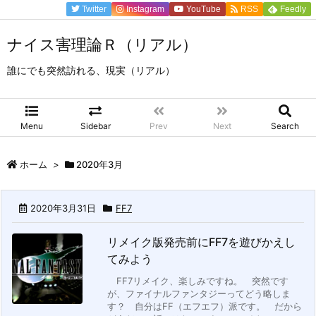
Twitter
Instagram
YouTube
RSS
Feedly
ナイス害理論Ｒ（リアル）
誰にでも突然訪れる、現実（リアル）
Menu
Sidebar
Prev
Next
Search
ホーム
>
2020年3月
2020年3月31日
FF7
リメイク版発売前にFF7を遊びかえし
てみよう
FF7リメイク、楽しみですね。
突然です
が、ファイナルファンタジーってどう略しま
す？ 自分はFF（エフエフ）派です。
だから