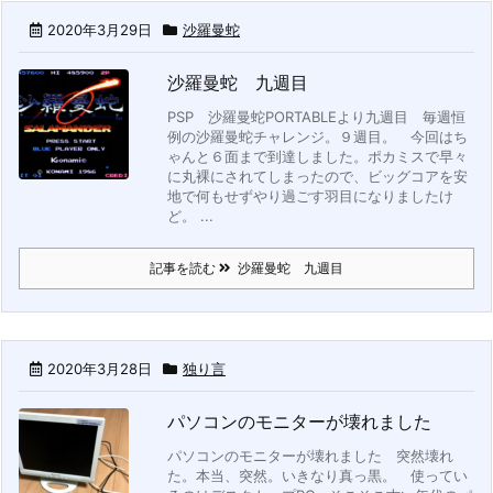
2020年3月29日
沙羅曼蛇
沙羅曼蛇 九週目
PSP 沙羅曼蛇PORTABLEより九週目
毎週恒
例の沙羅曼蛇チャレンジ。９週目。
今回はち
ゃんと６面まで到達しました。ポカミスで早々
に丸裸にされてしまったので、ビッグコアを安
地で何もせずやり過ごす羽目になりましたけ
ど。 ...
記事を読む
沙羅曼蛇 九週目
2020年3月28日
独り言
パソコンのモニターが壊れました
パソコンのモニターが壊れました
突然壊れ
た。本当、突然。いきなり真っ黒。
使ってい