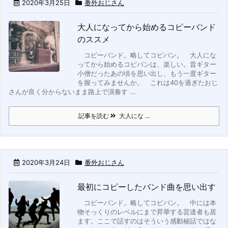
2020年3月25日
番外おじさん
大人になってから始めるコピーバンド
のススメ
コピーバンド。略してコピバン。
大人にな
ってから始めるコピバンは、楽しい。昔ギター
小僧だったあの頃を思い出し、もう一度ギター
を握ってみませんか。
これは40を過ぎたおじ
さんが良く分からないまま路上で演奏す ...
記事を読む
大人にな ...
2020年3月24日
番外おじさん
最初にコピーしたバンド曲を思い出す
コピーバンド。略してコピバン。
中には本
物そっくりのレベルにまで昇華する芸達者も居
ます。ここで話すのはそういう感動秘話ではな