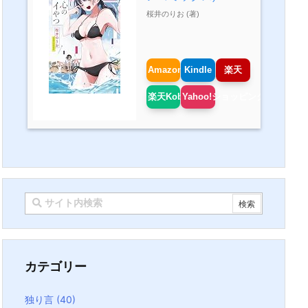
桜井のりお (著)
Amazon
Kindle
楽天
楽天Kobo
Yahoo!ショッピング
カテゴリー
独り言
(40)