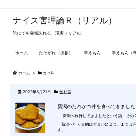
ナイス害理論Ｒ（リアル）
誰にでも突然訪れる、現実（リアル）
ホーム
たそがれ（挨拶）
辛えもん
辛えもん（
ホーム
>
カツ丼
2022年8月21日
独り言
新潟のたれかつ丼を食べてきました
──新潟へ旅行してきましたという話 その７
新潟へ行く目的は大まかに２つ。１つは寺
す。