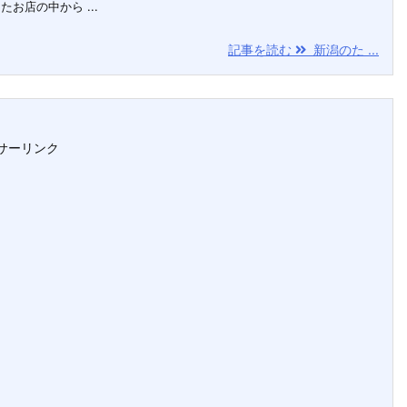
店の中から ...
記事を読む
新潟のた ...
サーリンク