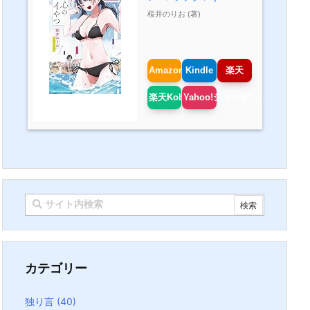
桜井のりお (著)
Amazon
Kindle
楽天
楽天Kobo
Yahoo!ショッピング
カテゴリー
独り言
(40)