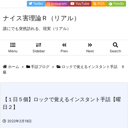
Twitter
Instagram
YouTube
RSS
Feedly
ナイス害理論Ｒ（リアル）
誰にでも突然訪れる、現実（リアル）
Menu
Sidebar
Prev
Next
Search
ホーム
>
手話ブログ
>
ロックで覚えるインスタント手話 ６
級
【１日５個】ロックで覚えるインスタント手話【曜
日２】
2022年2月18日