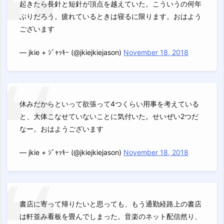
起きたら長針と短針が頂点を越えていた。こういうの何年
ぶりだろう。疲れているときは寝るに限ります。おはよう
ございます
— jkie + ｼﾞｬｯｷｰ (@jkiejkiejason)
November 18, 2018
休みだからといって欲張って4つくらい用事を考えている
と、大体こなせていないことに気付いた。せいぜい2つだ
なー。おはようございます
— jkie + ｼﾞｬｯｷｰ (@jkiejkiejason)
November 18, 2018
書店に寄って帰りたいと思っても、もう通勤経路上の書店
は軒並み看板を畳んでしまった。音楽のネット配信然り、