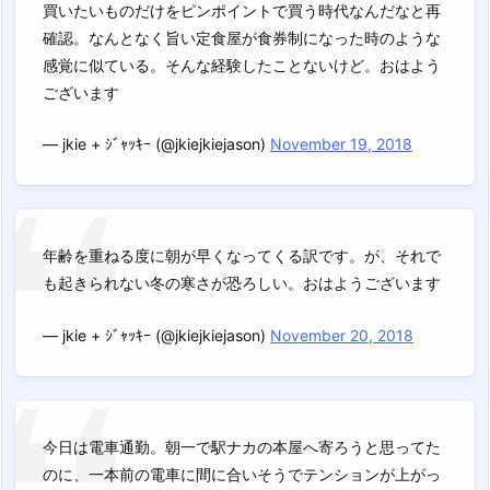
買いたいものだけをピンポイントで買う時代なんだなと再
確認。なんとなく旨い定食屋が食券制になった時のような
感覚に似ている。そんな経験したことないけど。おはよう
ございます
— jkie + ｼﾞｬｯｷｰ (@jkiejkiejason)
November 19, 2018
年齢を重ねる度に朝が早くなってくる訳です。が、それで
も起きられない冬の寒さが恐ろしい。おはようございます
— jkie + ｼﾞｬｯｷｰ (@jkiejkiejason)
November 20, 2018
今日は電車通勤。朝一で駅ナカの本屋へ寄ろうと思ってた
のに、一本前の電車に間に合いそうでテンションが上がっ