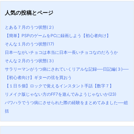
人気の投稿とページ
とある７月のうつ状態(２)
【簡単】PSPのゲームをPCに録画しよう【初心者向け】
そんな１月のうつ状態(17)
日本一ながいチョコは本当に日本一長いチョコなのだろうか
そんな２月のうつ状態(３)
サラリーマンがうつ病にされていくリアルな記録──日記編(３)──
【初心者向け】ギターの弦を買おう
【１日５個】ロックで覚えるインスタント手話【数字７】
リメイク版じゃない方のFF7を遊んでみようじゃないか(23)
パワハラでうつ病にさせられた際の経験をまとめてみました──総
括