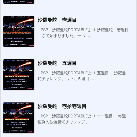
沙羅曼蛇 壱週目
PSP 沙羅曼蛇PORTABLEより 沙羅曼蛇 壱週目
さて始まりました。一つ ...
沙羅曼蛇 五週目
PSP 沙羅曼蛇PORTABLEより 五週目 沙羅曼
蛇チャレンジ。ついに５週目 ...
沙羅曼蛇 壱拾壱週目
PSP 沙羅曼蛇PORTABLEより 十一週目 毎週
恒例の沙羅曼蛇チャレンジ。 ...