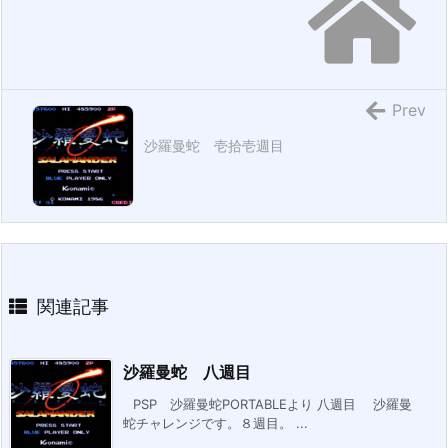
Prev
沙羅曼蛇 壱拾壱週目
関連記事
沙羅曼蛇 八週目
PSP 沙羅曼蛇PORTABLEより 八週目 沙羅曼
蛇チャレンジです。８週目。 ...