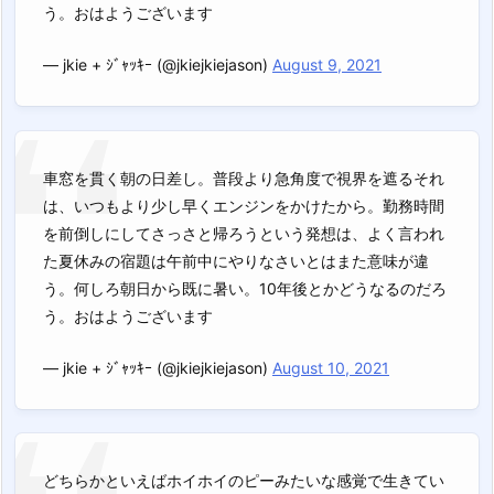
う。おはようございます
— jkie + ｼﾞｬｯｷｰ (@jkiejkiejason)
August 9, 2021
車窓を貫く朝の日差し。普段より急角度で視界を遮るそれ
は、いつもより少し早くエンジンをかけたから。勤務時間
を前倒しにしてさっさと帰ろうという発想は、よく言われ
た夏休みの宿題は午前中にやりなさいとはまた意味が違
う。何しろ朝日から既に暑い。10年後とかどうなるのだろ
う。おはようございます
— jkie + ｼﾞｬｯｷｰ (@jkiejkiejason)
August 10, 2021
どちらかといえばホイホイのピーみたいな感覚で生きてい