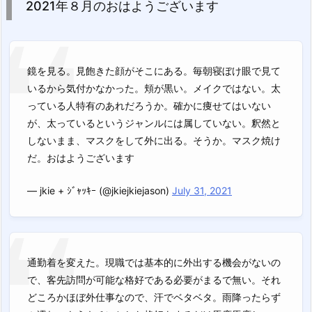
2021年８月のおはようございます
鏡を見る。見飽きた顔がそこにある。毎朝寝ぼけ眼で見て
いるから気付かなかった。頬が黒い。メイクではない。太
っている人特有のあれだろうか。確かに痩せてはいない
が、太っているというジャンルには属していない。釈然と
しないまま、マスクをして外に出る。そうか。マスク焼け
だ。おはようございます
— jkie + ｼﾞｬｯｷｰ (@jkiejkiejason)
July 31, 2021
通勤着を変えた。現職では基本的に外出する機会がないの
で、客先訪問が可能な格好である必要がまるで無い。それ
どころかほぼ外仕事なので、汗でベタベタ。雨降ったらず