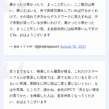
暑かったり寒かったり。まっこと忙しい。ここ数日は寒
い。寒いとはいえ、外で肉体労働をしていれば汗をかくわ
けで。その流れで夕方からデスクワークに突入すれば、汗
で衣類が湿っている分寒いわけで。暑かったり寒かった
り。まっこと忙しい也。まあ総合的には結局寒いんですけ
どね。おはようございます
— jkie + ｼﾞｬｯｷｰ (@jkiejkiejason)
August 16, 2021
言うまでもなく、検索したら履歴が残る。これだけスマー
トフォンが普及した現在では、誰でも知っていると言って
もいい常識。聖闘士に同じ技は二度と通じないくらい、も
はや常識。ところで、誰かね。会社のPCで「冴えない彼女
の育てかた」を検索した人は。是非仲良くなってくださ
い。おはようございます