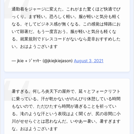
通勤着をジャージに変えた。これがまた驚くほど快適でび
っくり。まず軽い。恐ろしく軽い。服が軽いと気分も軽く
なる。そしてビジネス感が無くなる。この感覚は帰路にお
いて顕著だ。もう一度言おう。服が軽いと気分も軽くな
る。就業規則でドレスコードがないなら是非おすすめした
い。おはようございます
— jkie + ｼﾞｬｯｷｰ (@jkiejkiejason)
August 3, 2021
暑すぎる。何しろ炎天下の屋外で、延々とフォークリフト
に乗っている。汗が乾かないがのんびり休憩している時間
もないので、ただひたすら時間が過ぎることを祈ってい
る。滝のような汗という表現はよく聞くが、尻の谷間に小
川がせせらぐとは思わなんだ。いやあー暑い。暑すぎます
な。おはようございます