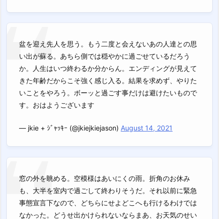
盆を迎え先人を思う。もう二度と会えないあの人達との思
い出が蘇る。あちら側では穏やかに過ごせているだろう
か。人生はいつ終わるか分からん。エンディングが見えて
きた年齢だからこそ強く感じ入る。結果を求めず、やりた
いことをやろう。ボーッと過ごす事だけは避けたいもので
す。おはようございます
— jkie + ｼﾞｬｯｷｰ (@jkiejkiejason)
August 14, 2021
窓の外を眺める。空模様はあいにくの雨。折角のお休み
も、大半を室内で過ごして終わりそうだ。それ以前に緊急
事態宣言下なので、どちらにせよどこへも行けるわけでは
なかった。どうせ出かけられないならまあ、お天気のせい