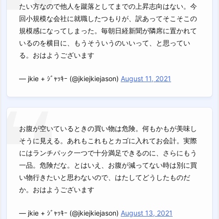
たい方なので他人を蹴落としてまでの上昇志向はない。今
回小規模な会社に就職したつもりが、訳あってそこそこの
規模感になってしまった。毎朝日経新聞が隣席に置かれて
いるのを横目に、もうそういうのいいって、と思ってい
る。おはようございます
— jkie + ｼﾞｬｯｷｰ (@jkiejkiejason)
August 11, 2021
お腹が空いているときの買い物は危険。何もかもが美味し
そうに見える。あれもこれもとカゴに入れてお会計。実際
にはランチパック一つで十分満足できるのに、さらにもう
一品。危険だな。とはいえ、お腹が減ってない時は別に買
い物行きたいと思わないので、はたしてどうしたものだ
か。おはようございます
— jkie + ｼﾞｬｯｷｰ (@jkiejkiejason)
August 13, 2021