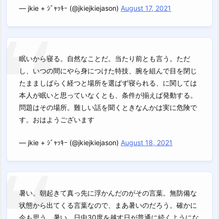
— jkie + ｼﾞｬｯｷｰ (@jkiejkiejason)
August 17, 2021
眠いから寝る。自然なことだ。当たり前とも言う。ただ
し、いつの間にやら身につけた特技、腕を組んで目を閉じ
たまましばらく経つと場所を選ばず寝られる、に関しては
本人が眠いと思っていなくとも、条件が揃えば発動する。
問題はその場所。難しい話を聞くときなんかは実に危険で
す。おはようございます
— jkie + ｼﾞｬｯｷｰ (@jkiejkiejason)
August 18, 2021
暑い。朝起きて真っ先に浮かんだのがその言葉。無防備な
状態から出てくる言葉なので、まあ暑いのだろう。確かに
今も思う。暑い。日中30度を越す日が普通に続くようにな