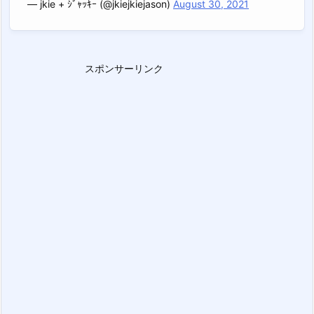
— jkie + ｼﾞｬｯｷｰ (@jkiejkiejason)
August 30, 2021
スポンサーリンク