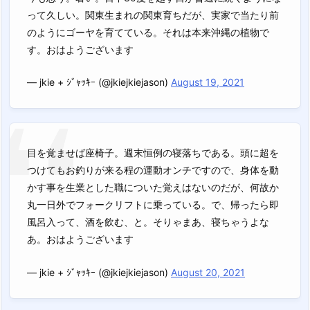
って久しい。関東生まれの関東育ちだが、実家で当たり前
のようにゴーヤを育てている。それは本来沖縄の植物で
す。おはようございます
— jkie + ｼﾞｬｯｷｰ (@jkiejkiejason)
August 19, 2021
目を覚ませば座椅子。週末恒例の寝落ちである。頭に超を
つけてもお釣りが来る程の運動オンチですので、身体を動
かす事を生業とした職についた覚えはないのだが、何故か
丸一日外でフォークリフトに乗っている。で、帰ったら即
風呂入って、酒を飲む、と。そりゃまあ、寝ちゃうよな
あ。おはようございます
— jkie + ｼﾞｬｯｷｰ (@jkiejkiejason)
August 20, 2021