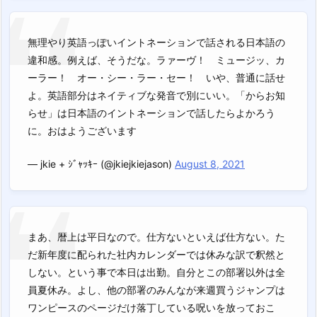
無理やり英語っぽいイントネーションで話される日本語の
違和感。例えば、そうだな。ラァーヴ！ ミュージッ、カ
ーラー！ オー・シー・ラー・セー！ いや、普通に話せ
よ。英語部分はネイティブな発音で別にいい。「からお知
らせ」は日本語のイントネーションで話したらよかろう
に。おはようございます
— jkie + ｼﾞｬｯｷｰ (@jkiejkiejason)
August 8, 2021
まあ、暦上は平日なので。仕方ないといえば仕方ない。た
だ新年度に配られた社内カレンダーでは休みな訳で釈然と
しない。という事で本日は出勤。自分とこの部署以外は全
員夏休み。よし、他の部署のみんなが来週買うジャンプは
ワンピースのページだけ落丁している呪いを放っておこ