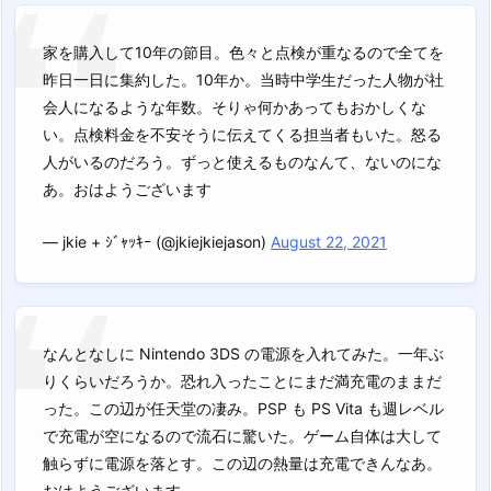
家を購入して10年の節目。色々と点検が重なるので全てを
昨日一日に集約した。10年か。当時中学生だった人物が社
会人になるような年数。そりゃ何かあってもおかしくな
い。点検料金を不安そうに伝えてくる担当者もいた。怒る
人がいるのだろう。ずっと使えるものなんて、ないのにな
あ。おはようございます
— jkie + ｼﾞｬｯｷｰ (@jkiejkiejason)
August 22, 2021
なんとなしに Nintendo 3DS の電源を入れてみた。一年ぶ
りくらいだろうか。恐れ入ったことにまだ満充電のままだ
った。この辺が任天堂の凄み。PSP も PS Vita も週レベル
で充電が空になるので流石に驚いた。ゲーム自体は大して
触らずに電源を落とす。この辺の熱量は充電できんなあ。
おはようございます