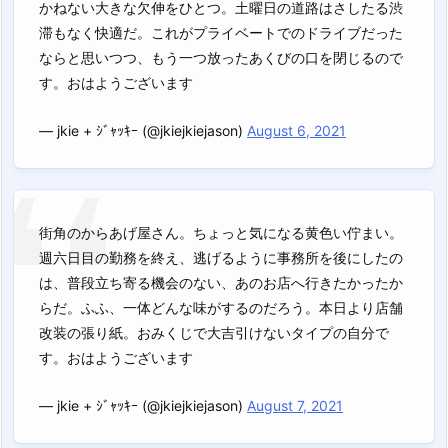
かねない大きな欠伸をひとつ。土曜日の道路はさしたる渋
滞もなく快適だ。これがプライベートでのドライブだった
ならと思いつつ、もう一つ放ったあくびの口を閉じるので
す。おはようございます
— jkie + ｼﾞｬｯｷｰ (@jkiejkiejason)
August 6, 2021
街角のからあげ屋さん。ちょっと気になる黄色い佇まい。
週六日目の勤務を終え、逃げるように事務所を後にしたの
は、普段立ち寄る機会のない、あのお店へ行きたかったか
らだ。ふふ、一体どんな味がするのだろう。本日より店舗
改装の張り紙。おみくじで大吉引けないタイプの自分で
す。おはようございます
— jkie + ｼﾞｬｯｷｰ (@jkiejkiejason)
August 7, 2021