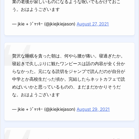
業の老後が寂しいものになるような呪いでもかけておこ
う。おはようございます
— jkie + ｼﾞｬｯｷｰ (@jkiejkiejason)
August 27, 2021
贅沢な睡眠を貪った朝は、何やら腰が痛い。寝過ぎたか。
寝起きで久しぶりに観たワンピースは話の内容が全く分か
らなかった。元になる読切をジャンプで読んだのが自分が
中学とか高校生だった頃か。完結したらネットカフェで読
めばいいかと思っているものの、まだまだかかりそうだ
な。おはようございます
— jkie + ｼﾞｬｯｷｰ (@jkiejkiejason)
August 29, 2021