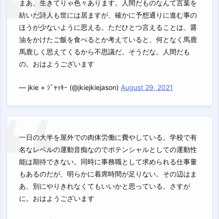
まあ、生きてりゃ色々あります。人間だものなんて言葉を
紡いだ詩人も世には居ますが、確かに予想通りに進む事の
ほうが少ないように思える。ただひとつ言えることは、醤
油をかけたご飯を食べるとか考えていると、何となく馬鹿
馬鹿しく思えてくるから不思議だ。そうだな。人間だも
の。おはようございます
— jkie + ｼﾞｬｯｷｰ (@jkiejkiejason)
August 29, 2021
一日の大半を屋外での肉体労働に費やしている。学校で有
名なレベルの運動音痴なのでポテンシャルとしての運動性
能は期待できない。同時に事務職として求められる仕事量
もあるのだが、明らかに着席時間が足りない。その辺はま
あ、別にやりきれなくてもいいかと思っている。さすが
に。おはようございます