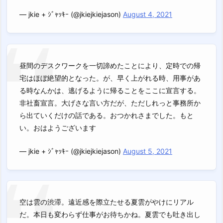
— jkie + ｼﾞｬｯｷｰ (@jkiejkiejason)
August 4, 2021
昼間のデスクワークを一切諦めたことにより、定時での帰
宅はほぼ絶望的となった。が、早く上がれる時、用事があ
る時なんかは、逃げるように帰ることをここに宣言する。
非社畜宣言。大げさな言い方だが、ただしれっと事務所か
ら出ていくだけの話である。おつかれさまでした。もと
い。おはようございます
— jkie + ｼﾞｬｯｷｰ (@jkiejkiejason)
August 5, 2021
空は雲の渋滞。遠近感を際立たせる夏雲がやけにリアル
だ。本日も変わらず仕事がお待ちかね。夏雲でも吐き出し