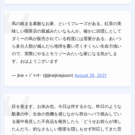
蔦の絡まる素敵なお家、というフレーズがある。紅茶の美
味しい喫茶店の親戚みたいなもんか。確かに目隠しとして
ダミーの蔦が販売されている程度には需要がある。あいつ
ら多分人類が滅んだら地球を覆い尽くすくらい生命力強い
ので、実際にやるとモリゾーみたいな家になる気がしま
す。おはようございます
— jkie + ｼﾞｬｯｷｰ (@jkiejkiejason)
August 26, 2021
目を覚ます。お休み也。今日は何するかな。昨日のような
酷暑の中、生命の危機を感じながら荷台へバラ積みしてい
る最中発見した不良品を報告したら「どうせお前らが壊し
たんだろ」的なさもしい態度を隠しもせず対応してきた営