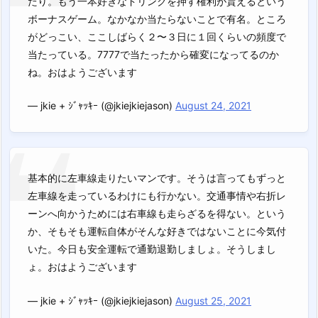
たり。もう一本好きなドリンクを押す権利が貰えるという
ボーナスゲーム。なかなか当たらないことで有名。ところ
がどっこい、ここしばらく２〜３日に１回くらいの頻度で
当たっている。7777で当たったから確変になってるのか
ね。おはようございます
— jkie + ｼﾞｬｯｷｰ (@jkiejkiejason)
August 24, 2021
基本的に左車線走りたいマンです。そうは言ってもずっと
左車線を走っているわけにも行かない。交通事情や右折レ
ーンへ向かうためには右車線も走らざるを得ない。という
か、そもそも運転自体がそんな好きではないことに今気付
いた。今日も安全運転で通勤退勤しましょ。そうしまし
ょ。おはようございます
— jkie + ｼﾞｬｯｷｰ (@jkiejkiejason)
August 25, 2021