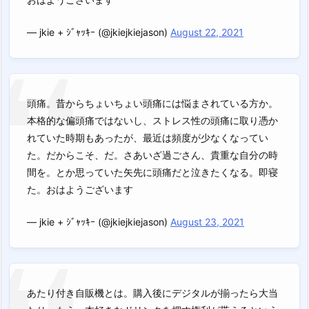
— jkie + ｼﾞｬｯｷｰ (@jkiejkiejason)
August 22, 2021
頭痛。昔からちょいちょい頭痛には悩まされている方か。
本格的な偏頭痛ではないし、ストレス性の頭痛に取り憑か
れていた時期もあったが、最近は頻度が少なくなってい
た。だからこそ、だ。さあいざ過ごさん、貴重な自分の時
間を。とか思っていた矢先に頭痛だと泣きたくなる。即寝
た。おはようございます
— jkie + ｼﾞｬｯｷｰ (@jkiejkiejason)
August 23, 2021
あたり付き自販機とは。購入後にデジタルが揃ったら大当