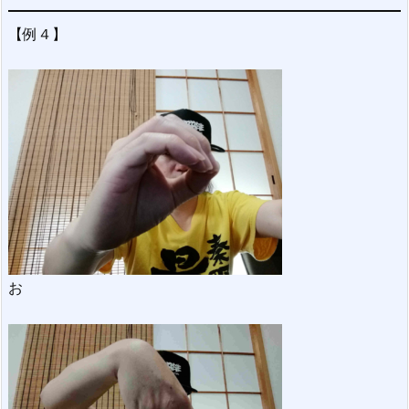
【例４】
お