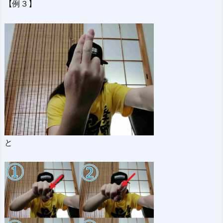
【例３】
と