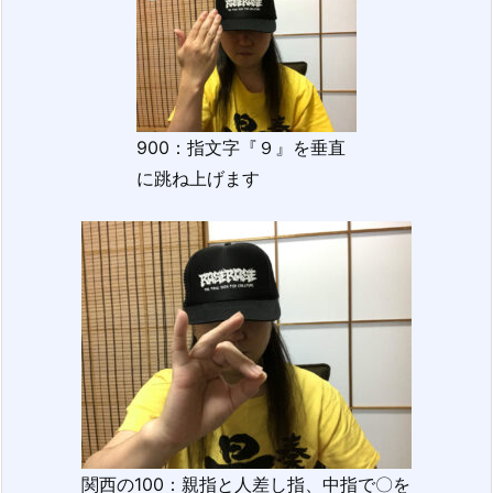
900：指文字『９』を垂直
に跳ね上げます
関西の100：親指と人差し指、中指で〇を