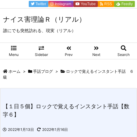
Twitter
Instagram
YouTube
RSS
Feedly
ナイス害理論Ｒ（リアル）
誰にでも突然訪れる、現実（リアル）
Menu
Sidebar
Prev
Next
Search
ホーム
>
手話ブログ
>
ロックで覚えるインスタント手話 ６
級
【１日５個】ロックで覚えるインスタント手話【数
字６】
2022年1月13日
2022年1月16日