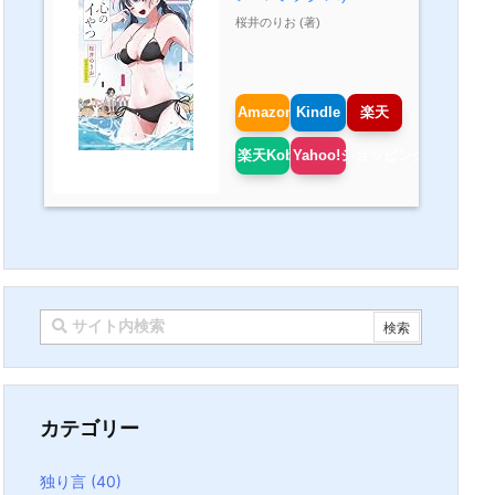
桜井のりお (著)
Amazon
Kindle
楽天
楽天Kobo
Yahoo!ショッピング
カテゴリー
独り言
(40)