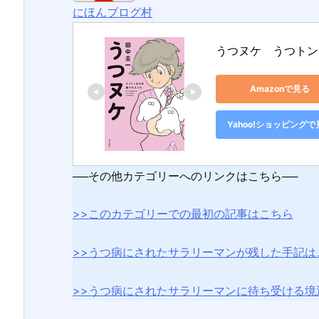
にほんブログ村
うつヌケ　うつトン
Amazonで見る
Yahoo!ショッピングで
──その他カテゴリーへのリンクはこちら──
>>このカテゴリーでの最初の記事はこちら
>>うつ病にされたサラリーマンが残した手記は
>>うつ病にされたサラリーマンに待ち受ける境