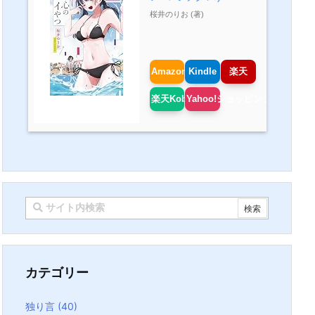
桜井のりお (著)
Amazon
Kindle
楽天
楽天Kobo
Yahoo!ショッピング
カテゴリー
独り言
(40)