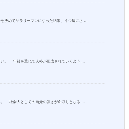
決めてサラリーマンになった結果、うつ病にさ ...
。 年齢を重ねて人格が形成されていくよう ...
 社会人としての自覚の強さが命取りとなる ...