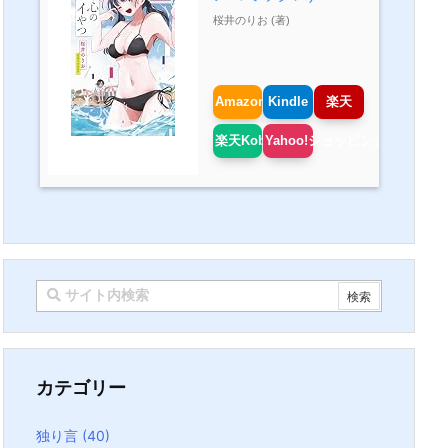
桜井のりお (著)
Amazon
Kindle
楽天
楽天Kobo
Yahoo!ショッピング
カテゴリー
独り言
(40)