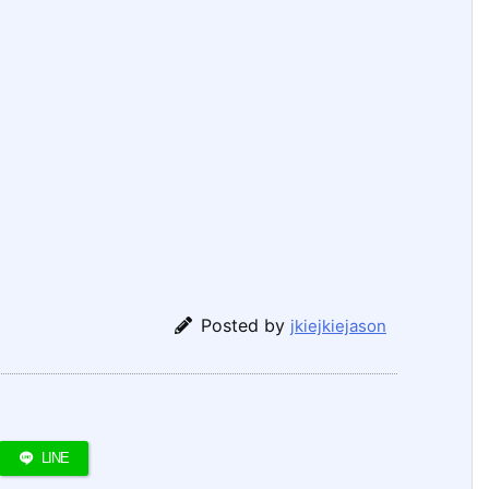
Posted by
jkiejkiejason
LINE