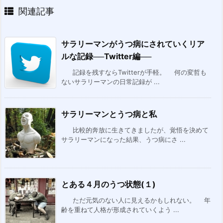
関連記事
サラリーマンがうつ病にされていくリア
ルな記録──Twitter編──
記録を残すならTwitterが手軽。 何の変哲も
ないサラリーマンの日常記録が ...
サラリーマンとうつ病と私
比較的奔放に生きてきましたが、覚悟を決めて
サラリーマンになった結果、うつ病にさ ...
とある４月のうつ状態(１)
ただ元気のない人に見えるかもしれない。 年
齢を重ねて人格が形成されていくよう ...