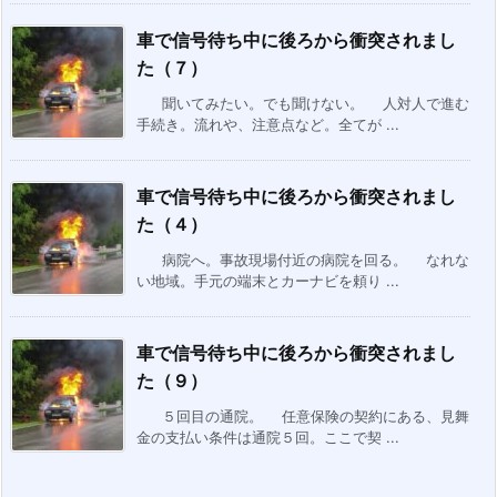
車で信号待ち中に後ろから衝突されまし
た（７）
聞いてみたい。でも聞けない。 人対人で進む
手続き。流れや、注意点など。全てが ...
車で信号待ち中に後ろから衝突されまし
た（４）
病院へ。事故現場付近の病院を回る。 なれな
い地域。手元の端末とカーナビを頼り ...
車で信号待ち中に後ろから衝突されまし
た（９）
５回目の通院。 任意保険の契約にある、見舞
金の支払い条件は通院５回。ここで契 ...