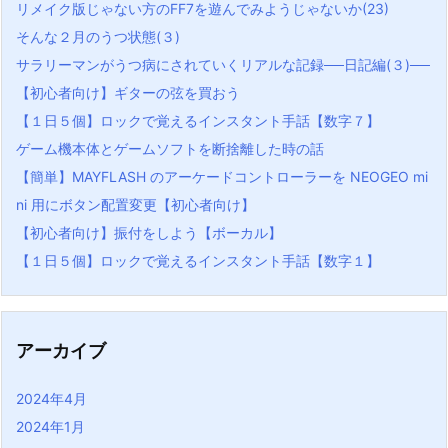
リメイク版じゃない方のFF7を遊んでみようじゃないか(23)
そんな２月のうつ状態(３)
サラリーマンがうつ病にされていくリアルな記録──日記編(３)──
【初心者向け】ギターの弦を買おう
【１日５個】ロックで覚えるインスタント手話【数字７】
ゲーム機本体とゲームソフトを断捨離した時の話
【簡単】MAYFLASH のアーケードコントローラーを NEOGEO mi
ni 用にボタン配置変更【初心者向け】
【初心者向け】振付をしよう【ボーカル】
【１日５個】ロックで覚えるインスタント手話【数字１】
アーカイブ
2024年4月
2024年1月