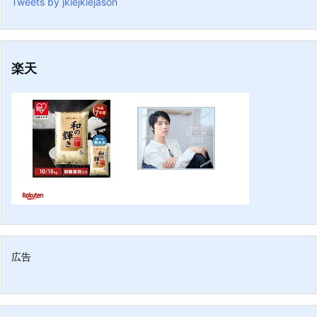
Tweets by jkiejkiejason
楽天
広告