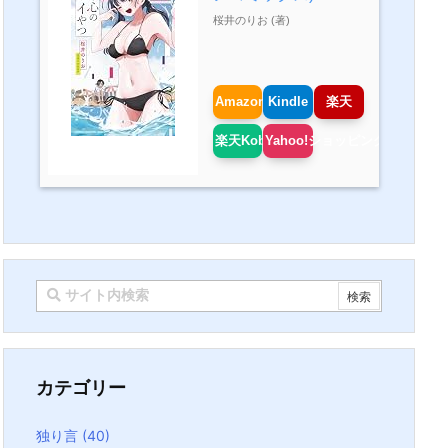
桜井のりお (著)
Amazon
Kindle
楽天
楽天Kobo
Yahoo!ショッピング
カテゴリー
独り言
(40)