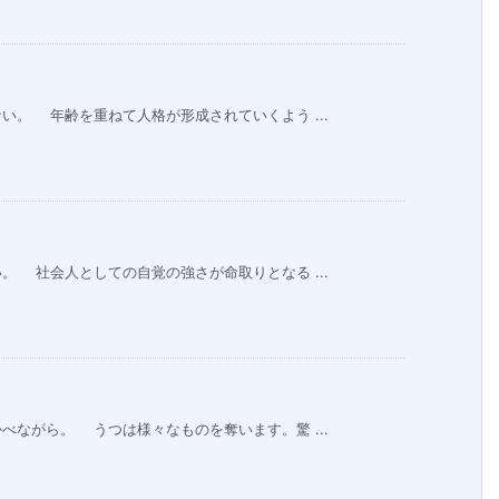
。 年齢を重ねて人格が形成されていくよう ...
 社会人としての自覚の強さが命取りとなる ...
ながら。 うつは様々なものを奪います。驚 ...