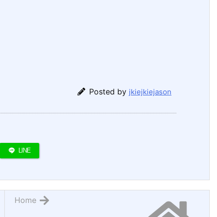
Posted by
jkiejkiejason
LINE
Home