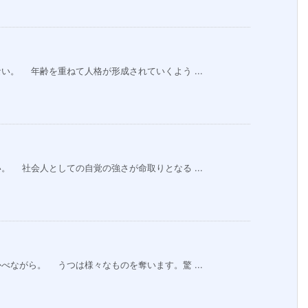
。 年齢を重ねて人格が形成されていくよう ...
 社会人としての自覚の強さが命取りとなる ...
ながら。 うつは様々なものを奪います。驚 ...