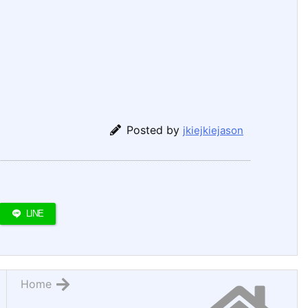
Posted by
jkiejkiejason
LINE
Home