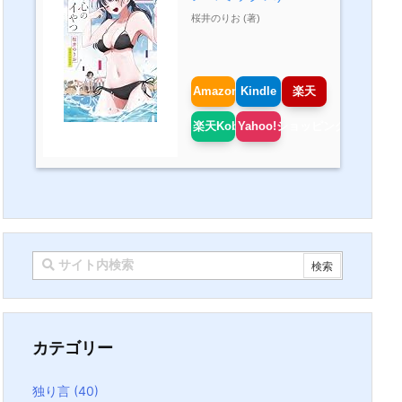
桜井のりお (著)
Amazon
Kindle
楽天
楽天Kobo
Yahoo!ショッピング
カテゴリー
独り言
(40)