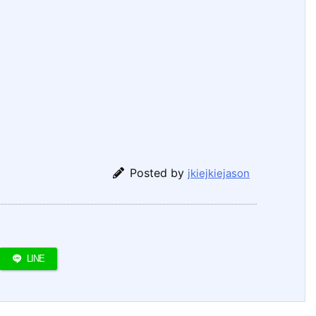
Posted by
jkiejkiejason
LINE