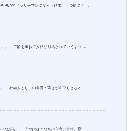
決めてサラリーマンになった結果、うつ病にさ ...
。 年齢を重ねて人格が形成されていくよう ...
 社会人としての自覚の強さが命取りとなる ...
ながら。 うつは様々なものを奪います。驚 ...