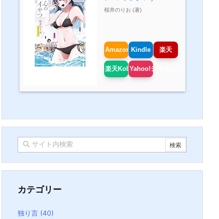
桜井のりお (著)
Amazon
Kindle
楽天
楽天Kobo
Yahoo!ショッピング
カテゴリー
独り言
(40)