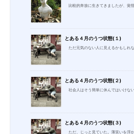
比較的奔放に生きてきましたが、覚悟を
とある４月のうつ状態(１)
ただ元気のない人に見えるかもしれない
とある４月のうつ状態(２)
社会人はそう簡単に休んではいけない。
とある４月のうつ状態(３)
ただ、じっと見ていた。薄笑いを浮かべ