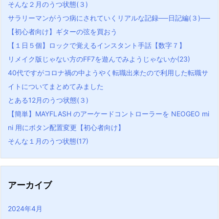
そんな２月のうつ状態(３)
サラリーマンがうつ病にされていくリアルな記録──日記編(３)──
【初心者向け】ギターの弦を買おう
【１日５個】ロックで覚えるインスタント手話【数字７】
リメイク版じゃない方のFF7を遊んでみようじゃないか(23)
40代ですがコロナ禍の中ようやく転職出来たので利用した転職サ
イトについてまとめてみました
とある12月のうつ状態(３)
【簡単】MAYFLASH のアーケードコントローラーを NEOGEO mi
ni 用にボタン配置変更【初心者向け】
そんな１月のうつ状態(17)
アーカイブ
2024年4月