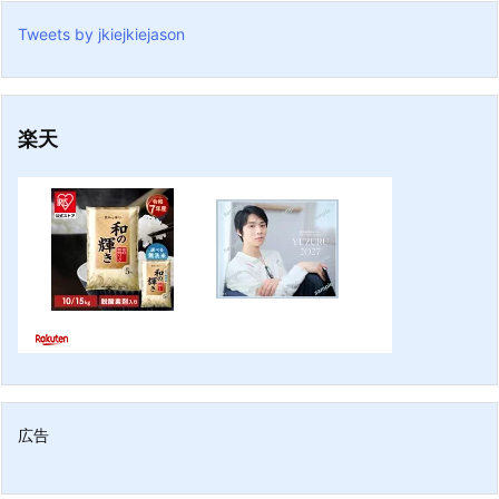
Tweets by jkiejkiejason
楽天
広告