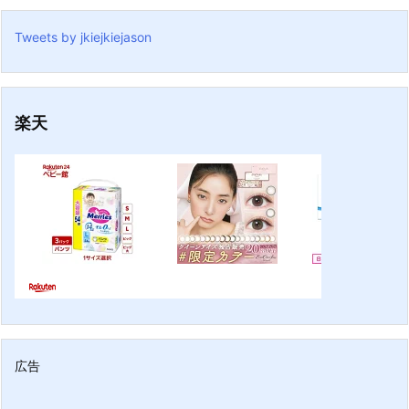
Tweets by jkiejkiejason
楽天
広告