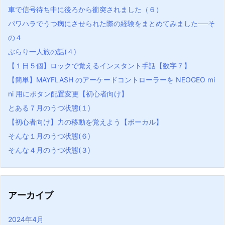
車で信号待ち中に後ろから衝突されました（６）
パワハラでうつ病にさせられた際の経験をまとめてみました──そ
の４
ぶらり一人旅の話(４)
【１日５個】ロックで覚えるインスタント手話【数字７】
【簡単】MAYFLASH のアーケードコントローラーを NEOGEO mi
ni 用にボタン配置変更【初心者向け】
とある７月のうつ状態(１)
【初心者向け】力の移動を覚えよう【ボーカル】
そんな１月のうつ状態(６)
そんな４月のうつ状態(３)
アーカイブ
2024年4月