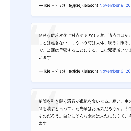
— jkie + ｼﾞｬｯｷｰ (@jkiejkiejason)
November 8, 2
急激な環境変化に対応するのは大変。適応力はそ
ことは起きない。こういう時は大体、寝るに限る
で、当面は早寝することにする。この緊張感いつ
います
— jkie + ｼﾞｬｯｷｰ (@jkiejkiejason)
November 9, 2
暗闇を引き裂く騒音が眠気を奪い去る。寒い。車
間を潰すと言っていた先輩はお元気だろうか。今
すのだろう。自分にそんな余裕は未だになくて、
ます