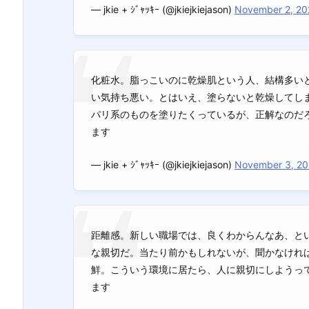
— jkie + ｼﾞｬｯｷｰ (@jkiejkiejason)
November 2, 20
化粧水。脂っこいのに乾燥肌という人、結構多い
い気持ち悪い。とはいえ、塗らないと乾燥してし
パリ系のものを塗りたくっているが、正解なのだ
ます
— jkie + ｼﾞｬｯｷｰ (@jkiejkiejason)
November 3, 2
距離感。新しい職場では、良くわからんなあ、と
な親切だ。当たり前かもしれないが、聞かなけれ
鮮。こういう環境に居たら、人に親切にしようっ
ます