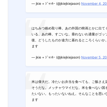
— jkie + ｼﾞｬｯｷｰ (@jkiejkiejason)
November 4, 2
はちみつ絡め取り棒。あの外国の映画とかに出て
いる、あの棒。すごいな。垂れないわ適量がゴッ
後、どうしたものか途方に暮れるところくらいか
ます
— jkie + ｼﾞｬｯｷｰ (@jkiejkiejason)
November 5, 2
米は偉大だ。冷たいお弁当を食べても、ご飯さえ
そうだな。メッチャウマイだな。米を食べない国
たいない。もったいないねえ。そんなことを思い
ます