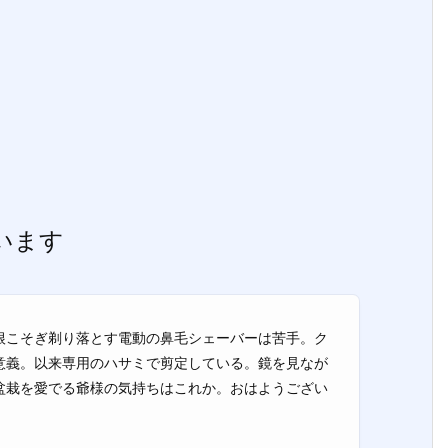
ざいます
根こそぎ剃り落とす電動の鼻毛シェーバーは苦手。ク
意義。以来専用のハサミで剪定している。鏡を見なが
盆栽を愛でる爺様の気持ちはこれか。おはようござい