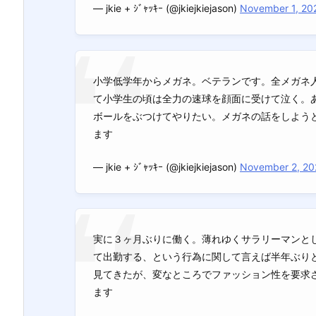
— jkie + ｼﾞｬｯｷｰ (@jkiejkiejason)
November 1, 20
小学低学年からメガネ。ベテランです。全メガネ
て小学生の頃は全力の速球を顔面に受けて泣く。
ボールをぶつけてやりたい。メガネの話をしよう
ます
— jkie + ｼﾞｬｯｷｰ (@jkiejkiejason)
November 2, 20
実に３ヶ月ぶりに働く。薄れゆくサラリーマンと
て出勤する、という行為に関して言えば半年ぶり
見てきたが、変なところでファッション性を要求
ます