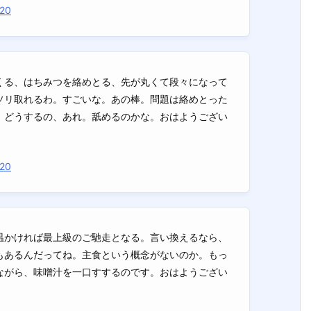
020
くる、はちみつを絡めとる、先が丸くて段々になって
ソリ取れるわ。すごいな。あの棒。問題は絡めとった
。どうするの、あれ。舐めるのかな。おはようござい
020
温かければ最上級のご馳走となる。言い換えるなら、
もあるんだってね。主食という概念がないのか。もっ
ながら、味噌汁を一口すするのです。おはようござい