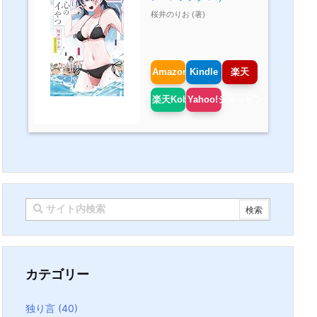
桜井のりお (著)
Amazon
Kindle
楽天
楽天Kobo
Yahoo!ショッピング
カテゴリー
独り言
(40)