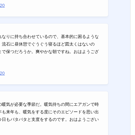
020
れなりに持ち合わせているので、基本的に困るような
。流石に昼休憩でぐうぐう寝るほど図太くはないの
まで保つだろうか。爽やかな朝ですね。おはようござ
020
の暖気が必要な季節だ。暖気待ちの間にエアガンで時
年も来年も、暖気をする度にそのエピソードを思い出
今日もバタバタと支度をするのです。おはようござい