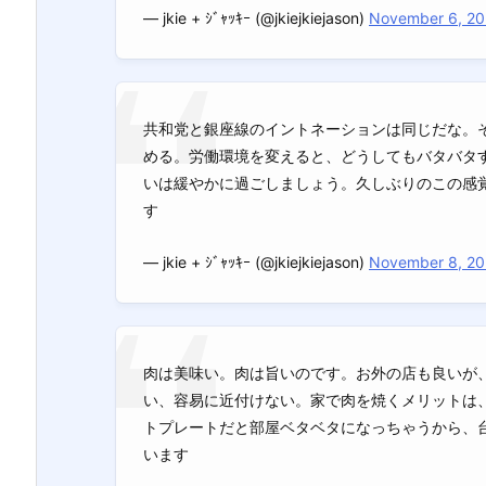
— jkie + ｼﾞｬｯｷｰ (@jkiejkiejason)
November 6, 2
共和党と銀座線のイントネーションは同じだな。そん
める。労働環境を変えると、どうしてもバタバタ
いは緩やかに過ごしましょう。久しぶりのこの感
す
— jkie + ｼﾞｬｯｷｰ (@jkiejkiejason)
November 8, 2
肉は美味い。肉は旨いのです。お外の店も良いが
い、容易に近付けない。家で肉を焼くメリットは
トプレートだと部屋ベタベタになっちゃうから、
います