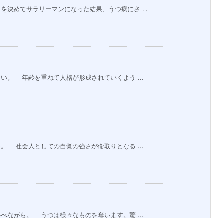
決めてサラリーマンになった結果、うつ病にさ ...
。 年齢を重ねて人格が形成されていくよう ...
 社会人としての自覚の強さが命取りとなる ...
ながら。 うつは様々なものを奪います。驚 ...