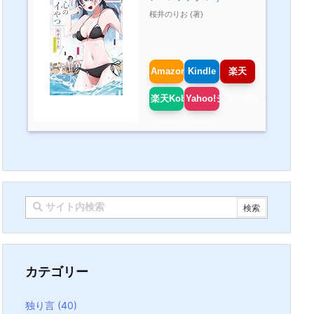
桜井のりお (著)
Amazon
Kindle
楽天
楽天Kobo
Yahoo!ショッピング
カテゴリー
独り言
(40)