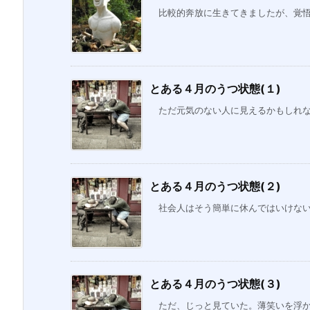
比較的奔放に生きてきましたが、覚悟を
とある４月のうつ状態(１)
ただ元気のない人に見えるかもしれない
とある４月のうつ状態(２)
社会人はそう簡単に休んではいけない。
とある４月のうつ状態(３)
ただ、じっと見ていた。薄笑いを浮かべ