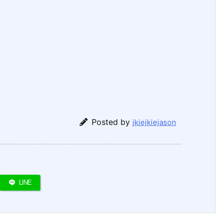
Posted by
jkiejkiejason
LINE