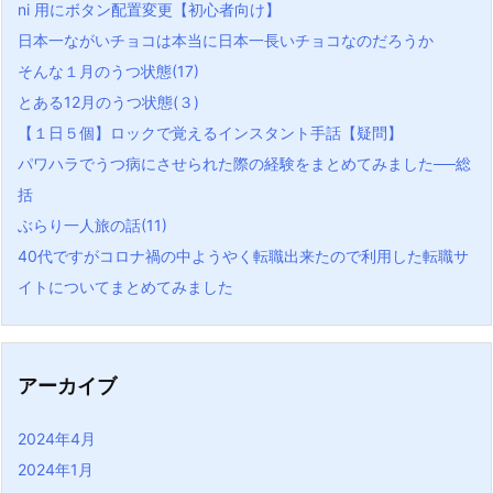
ni 用にボタン配置変更【初心者向け】
日本一ながいチョコは本当に日本一長いチョコなのだろうか
そんな１月のうつ状態(17)
とある12月のうつ状態(３)
【１日５個】ロックで覚えるインスタント手話【疑問】
パワハラでうつ病にさせられた際の経験をまとめてみました──総
括
ぶらり一人旅の話(11)
40代ですがコロナ禍の中ようやく転職出来たので利用した転職サ
イトについてまとめてみました
アーカイブ
2024年4月
2024年1月