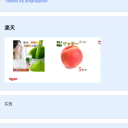
Tweets by jkiejkiejason
楽天
広告