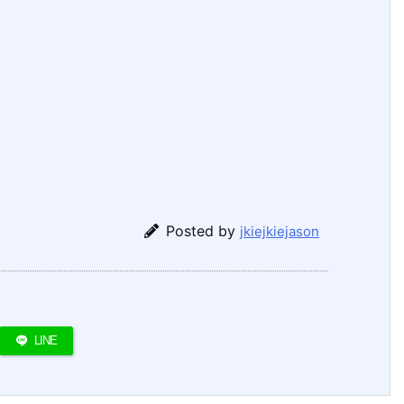
Posted by
jkiejkiejason
LINE