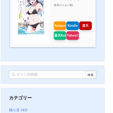
桜井のりお (著)
Amazon
Kindle
楽天
楽天Kobo
Yahoo!ショッピング
カテゴリー
独り言
(40)