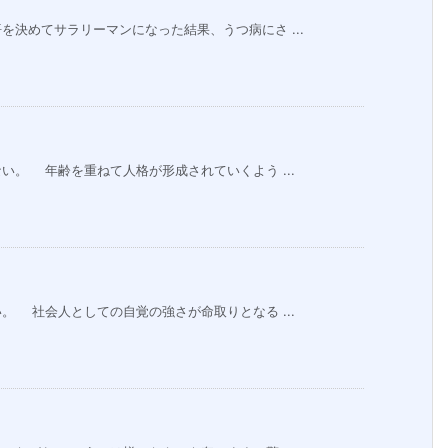
決めてサラリーマンになった結果、うつ病にさ ...
。 年齢を重ねて人格が形成されていくよう ...
 社会人としての自覚の強さが命取りとなる ...