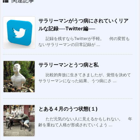
関連記事
サラリーマンがうつ病にされていくリア
ルな記録──Twitter編──
記録を残すならTwitterが手軽。 何の変哲も
ないサラリーマンの日常記録が ...
サラリーマンとうつ病と私
比較的奔放に生きてきましたが、覚悟を決めて
サラリーマンになった結果、うつ病にさ ...
とある４月のうつ状態(１)
ただ元気のない人に見えるかもしれない。 年
齢を重ねて人格が形成されていくよう ...