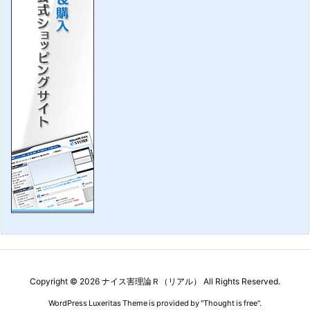
Copyright ©
2026
ナイス害理論Ｒ（リアル）
All Rights Reserved.
WordPress Luxeritas Theme is provided by "
Thought is free
".