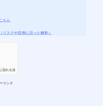
こちら
（リスクや症例に沿った解析）
ら流れる涙
ーリンク