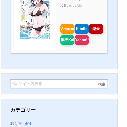
桜井のりお (著)
Amazon
Kindle
楽天
楽天Kobo
Yahoo!ショッピング
カテゴリー
独り言
(40)